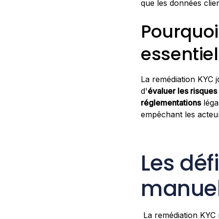
que les données clie
Pourquoi
essentie
La remédiation KYC j
d'
évaluer les risques
réglementations
léga
empêchant les acteurs 
Les déf
manuel
La remédiation KYC m