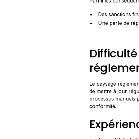
Parmi les conséquenc
Des sanctions fin
Une perte de répu
Difficult
réglemen
Le paysage réglement
de mettre à jour ré
processus manuels pe
conformité.
Expérien