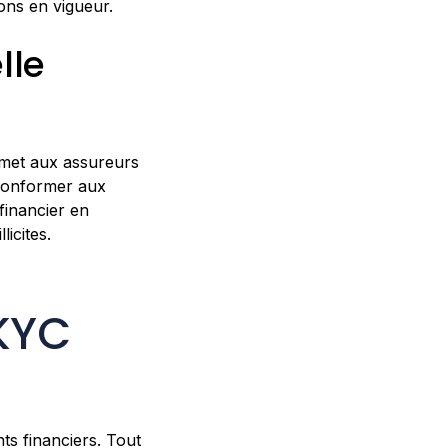
ons en vigueur.
lle
ermet aux assureurs
conformer aux
financier en
licites.
 KYC
ts financiers. Tout