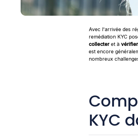
Avec l'arrivée des ré
remédiation KYC pose
collecter
et à
vérifier
est encore générale
nombreux challenges
Compr
KYC d