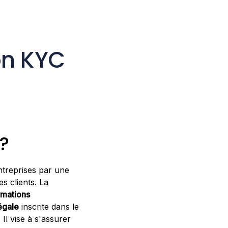
on KYC
?
ntreprises par une
s clients. La
rmations
égale
inscrite dans le
Il vise à s'assurer