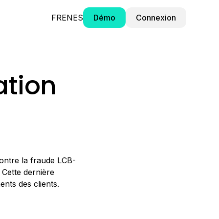
FR
EN
ES
Démo
Connexion
ation
contre la fraude LCB-
 Cette dernière
ents des clients.