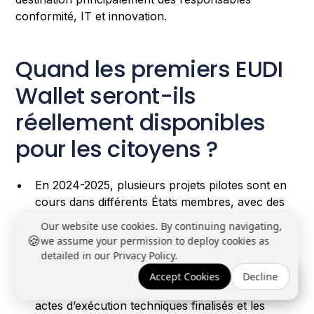
conformité, IT et innovation.
Quand les premiers EUDI
Wallet seront-ils
réellement disponibles
pour les citoyens ?
En 2024-2025, plusieurs projets pilotes sont en
cours dans différents États membres, avec des
versions pré-commerciales de wallets testées sur
Our website use cookies. By continuing navigating,
des cas d’usage ciblés (identité, permis de
🍪
we assume your permission to deploy cookies as
conduire, diplômes, etc.).
detailed in our Privacy Policy.
La généralisation au grand public est attendue
Accept Cookies
Decline
Réserver une démo →
progressivement à partir de 2026, une fois les
actes d’exécution techniques finalisés et les