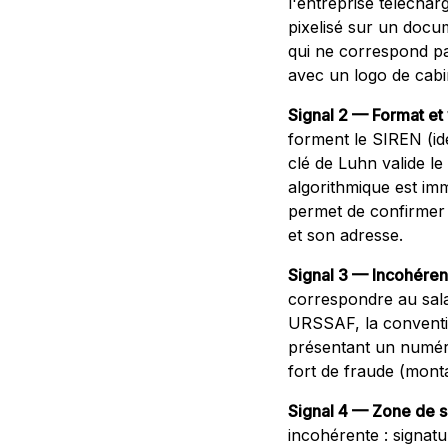
l'entreprise téléchar
pixelisé sur un docu
qui ne correspond pa
avec un logo de cabin
Signal 2 — Format et 
forment le SIREN (iden
clé de Luhn valide l
algorithmique est imm
permet de confirmer l
et son adresse.
Signal 3 — Incohérenc
correspondre au sala
URSSAF, la conventio
présentant un numéro
fort de fraude (monta
Signal 4 — Zone de s
incohérente : signat