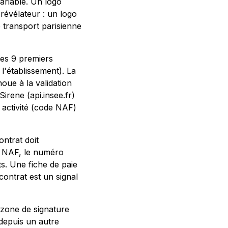
variable. Un logo
révélateur : un logo
 transport parisienne
 les 9 premiers
 l'établissement). La
ue à la validation
irene (api.insee.fr)
n activité (code NAF)
ontrat doit
de NAF, le numéro
s. Une fiche de paie
ontrat est un signal
zone de signature
 depuis un autre