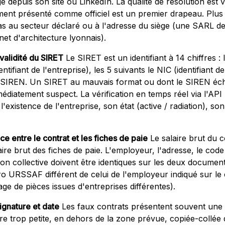
gé depuis son site ou LinkedIn. La qualité de résolution est 
ment présenté comme officiel est un premier drapeau. Plus 
s au secteur déclaré ou à l'adresse du siège (une SARL de
et d'architecture lyonnais).
validité du SIRET
Le SIRET est un identifiant à 14 chiffres :
tifiant de l'entreprise), les 5 suivants le NIC (identifiant de
e SIREN. Un SIRET au mauvais format ou dont le SIREN écho
édiatement suspect. La vérification en temps réel via l'API S
'existence de l'entreprise, son état (active / radiation), so
e entre le contrat et les fiches de paie
Le salaire brut du c
ire brut des fiches de paie. L'employeur, l'adresse, le co
n collective doivent être identiques sur les deux document
 URSSAF différent de celui de l'employeur indiqué sur le c
ge de pièces issues d'entreprises différentes).
ignature et date
Les faux contrats présentent souvent une 
ure trop petite, en dehors de la zone prévue, copiée-collée