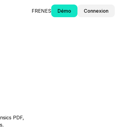
FR
EN
ES
Démo
Connexion
ensics PDF,
s.