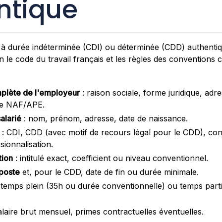
ntique
l à durée indéterminée (CDI) ou déterminée (CDD) authent
n le code du travail français et les règles des conventions c
mplète de l'employeur
: raison sociale, forme juridique, adr
ode NAF/APE.
salarié
: nom, prénom, adresse, date de naissance.
: CDI, CDD (avec motif de recours légal pour le CDD), con
sionnalisation.
tion
: intitulé exact, coefficient ou niveau conventionnel.
 poste
et, pour le CDD, date de fin ou durée minimale.
 temps plein (35h ou durée conventionnelle) ou temps parti
alaire brut mensuel, primes contractuelles éventuelles.