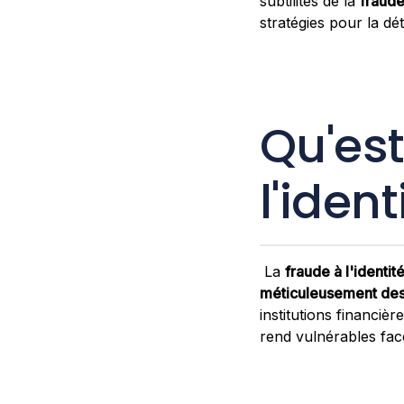
subtilités de la
fraude
stratégies pour la dé
Qu'est
l'iden
La
fraude à l'identit
méticuleusement des 
institutions financière
rend vulnérables fa