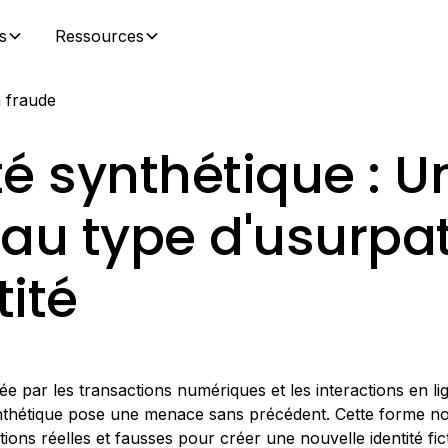
s
Ressources
a fraude
té synthétique : U
au type d'usurpa
tité
 par les transactions numériques et les interactions en lig
synthétique pose une menace sans précédent. Cette forme n
ons réelles et fausses pour créer une nouvelle identité fict