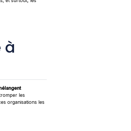
, et surtout, les
 à
mélangent
tromper les
es organisations les