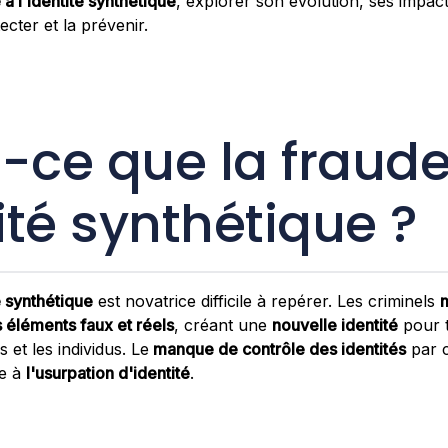
 à l'identité synthétique
, explorer son évolution, ses impacts
tecter et la prévenir.
-ce que la fraude
tité synthétique ?
é synthétique
est novatrice difficile à repérer. Les criminels
éléments faux et réels
, créant une
nouvelle identité
pour 
s et les individus. Le
manque de contrôle des identités
par c
ce à
l'usurpation d'identité
.