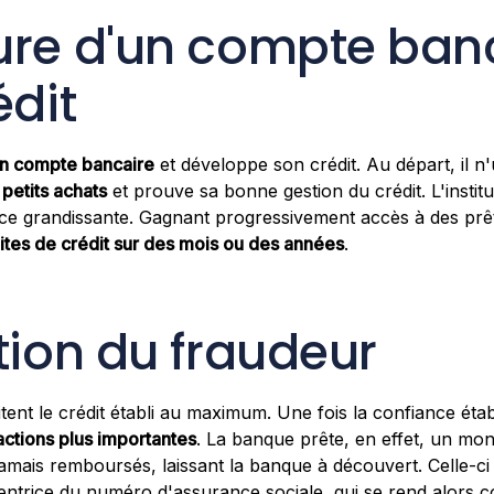
ure d'un compte banc
édit
n compte bancaire
et développe son crédit. Au départ, il n'u
petits achats
et prouve sa bonne gestion du crédit. L'instit
e grandissante. Gagnant progressivement accès à des prêt
ites de crédit sur des mois ou des années
.
tion du fraudeur
ent le crédit établi au maximum. Une fois la confiance étab
actions plus importantes
. La banque prête, en effet, un mon
amais remboursés, laissant la banque à découvert. Celle-ci
entrice du numéro d'assurance sociale, qui se rend alors c