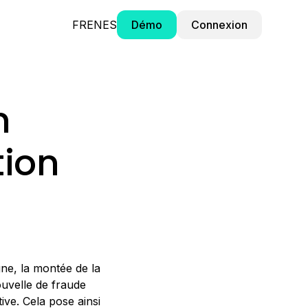
FR
EN
ES
Démo
Connexion
n
tion
ne, la montée de la
ouvelle de fraude
ive. Cela pose ainsi