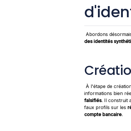
d'iden
Abordons désormais
des identités synthét
Créatio
À l'étape de création
informations bien rée
falsifiés
. Il construi
faux profils sur les
r
compte bancaire
.