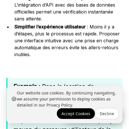
L’intégration d’API avec des bases de données
officielles permet une vérification instantanée
sans attente.
Simplifier l’expérience utilisateur
: Moins il y a
d’étapes, plus le processus est rapide. Proposer
une interface intuitive avec une prise en charge
automatique des erreurs évite les allers-retours
inutiles.
Exemple :
Dans la location de
Our website use cookies. By continuing navigating,
voitures, le délai d'inscription était de
🍪
we assume your permission to deploy cookies as
24 à 48h parce qu'il demandait une
detailed in our Privacy Policy.
vérification manuelle. En intégrant
Accept Cookies
Decline
Réserver une démo →
l'IA, ce délai est tombé à 5min (temps