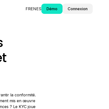
FR
EN
ES
Démo
Connexion
s
et
antir la conformité.
acement mis en œuvre
ances ? Le KYC joue