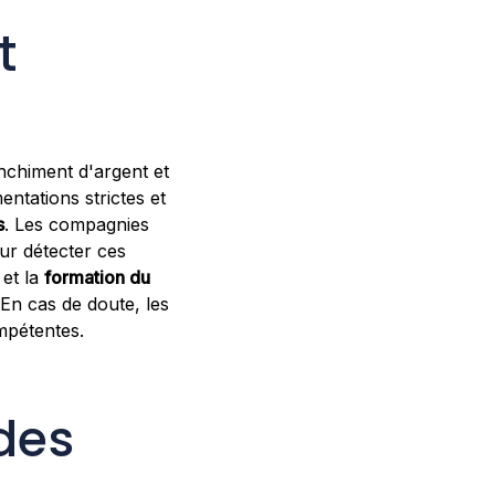
t
nchiment d'argent et
ntations strictes et
s
. Les compagnies
ur détecter ces
et la
formation du
 En cas de doute, les
ompétentes.
 des