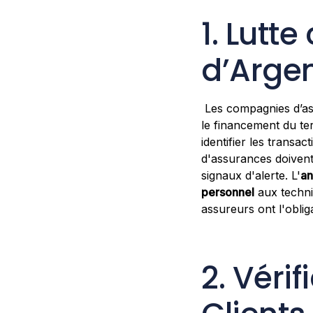
1. Lutt
d’Arge
Les compagnies d’ass
le financement du te
identifier les transa
d'assurances doivent
signaux d'alerte. L'
an
personnel
aux techniq
assureurs ont l'obli
2. Vérif