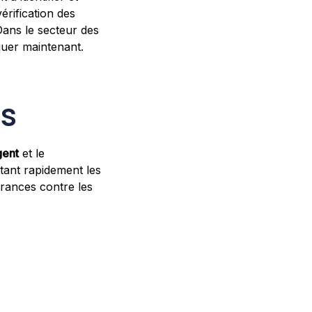
vérification des
Dans le secteur des
oquer maintenant.
es
gent
et le
ctant rapidement les
rances contre les