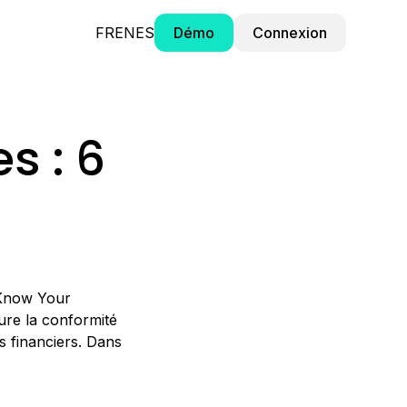
FR
EN
ES
Démo
Connexion
s : 6
(Know Your
ure la conformité
es financiers. Dans