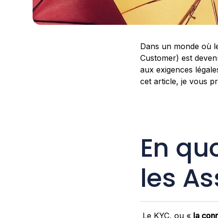
Dans un monde où les
Customer) est deven
aux exigences légales
cet article, je vous
En quo
les A
Le KYC, ou «
la con