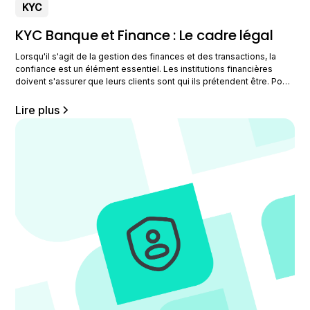
KYC
KYC Banque et Finance : Le cadre légal
Lorsqu'il s'agit de la gestion des finances et des transactions, la
confiance est un élément essentiel. Les institutions financières
doivent s'assurer que leurs clients sont qui ils prétendent être. Pour
cela, le KYC banque et finance exige un contrôle continu pour
s'assurer que les activités des clients sont légales et conformes
Lire plus
aux réglementations en vigueur.