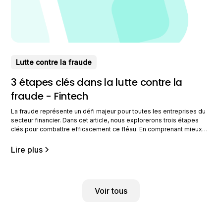
Lutte contre la fraude
3 étapes clés dans la lutte contre la
fraude - Fintech
La fraude représente un défi majeur pour toutes les entreprises du
secteur financier. Dans cet article, nous explorerons trois étapes
clés pour combattre efficacement ce fléau. En comprenant mieux
ces stratégies, vous serez mieux armés pour protéger votre
entreprise contre ces menaces croissantes. Comprendre les types
Lire plus
de fraude en fintech Dans le secteur fintech, la
Voir tous