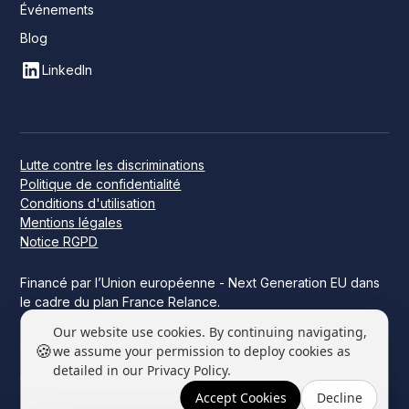
Événements
Blog
LinkedIn
Lutte contre les discriminations
Politique de confidentialité
Conditions d'utilisation
Mentions légales
Notice RGPD
Financé par l’Union européenne - Next Generation EU dans
le cadre du plan France Relance.
Ce projet a été financé par l’État dans le cadre de France
Our website use cookies. By continuing navigating,
2030.
🍪
we assume your permission to deploy cookies as
detailed in our Privacy Policy.
© 2026 Datakeen. Tous droits réservés.
Accept Cookies
Decline
Réserver une démo →