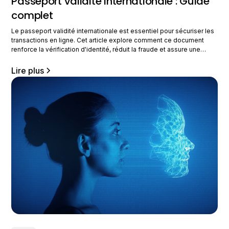
Passeport validité internationale : Guide
complet
Le passeport validité internationale est essentiel pour sécuriser les
transactions en ligne. Cet article explore comment ce document
renforce la vérification d'identité, réduit la fraude et assure une
sécurité accrue pour les entreprises. Qu'est-ce que la validité
internationale d'un passeport ? La validité internationale d'un
Lire plus
passeport garantit qu'il est reconnu et accepté par d'autres pays.