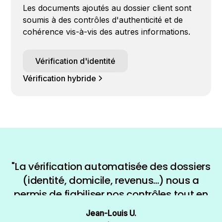
Les documents ajoutés au dossier client sont
soumis à des contrôles d'authenticité et de
cohérence vis-à-vis des autres informations.
Vérification d'identité
Vérification hybride
"La vérification automatisée des dossiers
(identité, domicile, revenus…) nous a
permis de fiabiliser nos contrôles tout en
accélérant le traitement. Un vrai gain
Jean-Louis U.