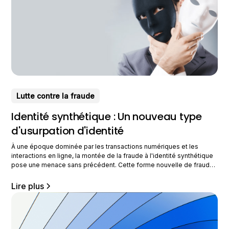
Lutte contre la fraude
Identité synthétique : Un nouveau type
d'usurpation d'identité
À une époque dominée par les transactions numériques et les
interactions en ligne, la montée de la fraude à l'identité synthétique
pose une menace sans précédent. Cette forme nouvelle de fraude
combine des informations réelles et fausses pour créer une
nouvelle identité fictive. Cela pose ainsi un défi complexe pour les
Lire plus
entreprises et les individus.