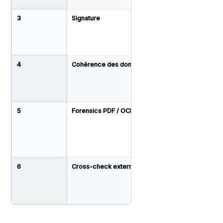
3
Signature
Présence, qualité
graphique, cohéren
sur plusieurs quitta
4
Cohérence des données
Montant, date, pério
identité bailleur/loca
5
Forensics PDF / OCR
Analyse des couche
PDF, détection de te
ajouté, OCR + IA
6
Cross-check externe
Justificatif domicile
parallèle, déclaratio
tiers DGFiP, vérificat
bailleur