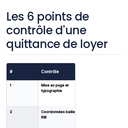
Les 6 points de
contrôle d'une
quittance de loyer
#
Contrôle
Comment l'exécut
1
Mise en page et
Comparer à des
typographie
quittances de référ
du même bailleur ou
logiciel
2
Coordonnées bailleur +
Vérifier le RIB (IBAN
RIB
valide), cross-chec
nom et de l'adresse