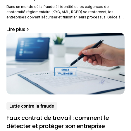
Dans un monde où la fraude à l’identité et les exigences de
conformité réglementaire (KYC, AML, RGPD) se renforcent, les
entreprises doivent sécuriser et fluidifier leurs processus. Grâce à
l’intelligence artificielle, la vérification d’identité automatisée permet
de contrôler rapidement et avec précision les documents et les
Lire plus
identités. Comment fonctionne cette technologie et comment
l’implémenter efficacement
Lutte contre la fraude
Faux contrat de travail : comment le
détecter et protéger son entreprise