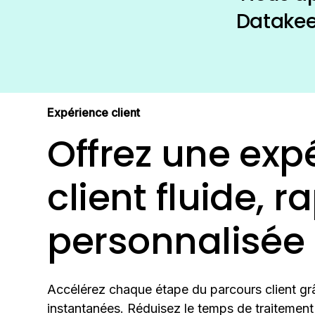
Datakeen
réactive 
ce qui pe
Expérience client
Offrez une exp
client fluide, r
personnalisée
Accélérez chaque étape du parcours client grâ
instantanées. Réduisez le temps de traitement e