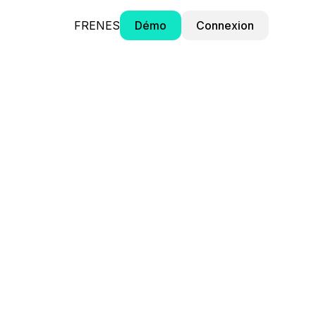
FR
EN
ES
Démo
Connexion