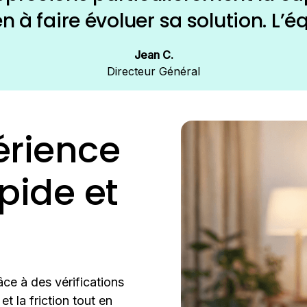
 à faire évoluer sa solution. L’é
et prend rapidement en compte no
Jean C.
rmet une amélioration continue
Directeur Général
nos besoins. »
érience
apide et
ce à des vérifications
t la friction tout en