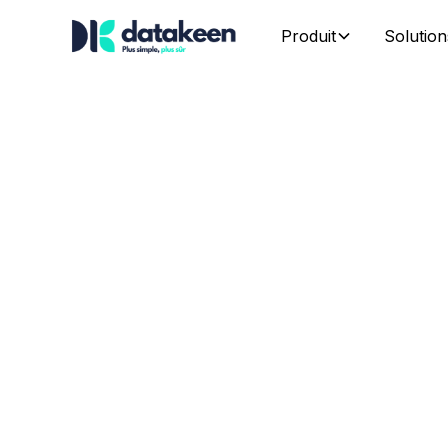
Produit
Solution
Simplifiez 
gestion
immobiliè
Automatisez le traitement des documents, réd
manuelles et fluidifiez la gestion administrati
immobiliers.