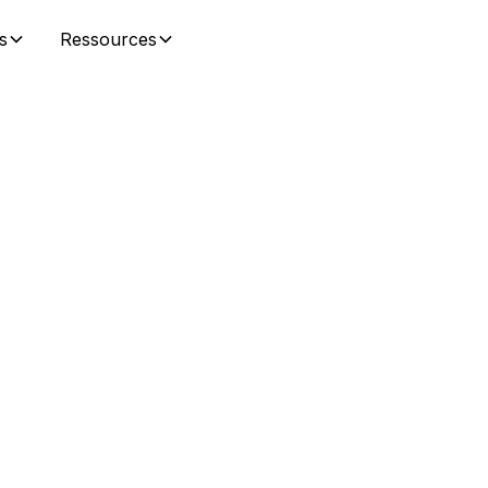
s
Ressources
la
re
uisez les tâches
ve de vos dossiers