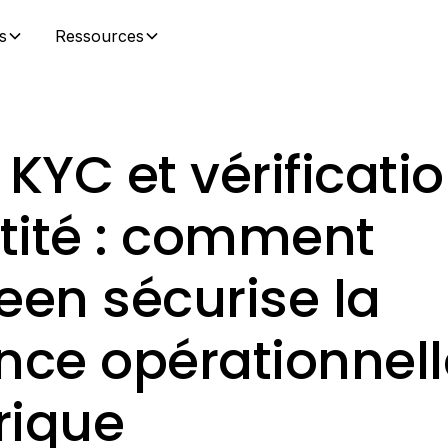
s
Ressources
KYC et vérificati
ntité : comment
een sécurise la
ence opérationnel
ique