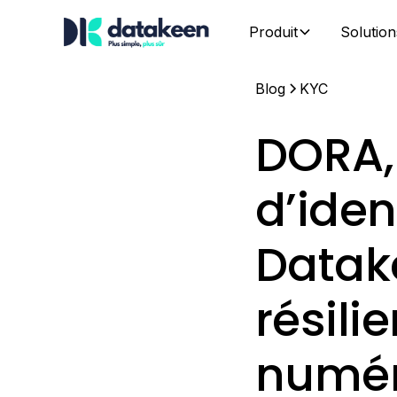
Produit
Solution
Blog
KYC
DORA, 
d’ide
Datak
résili
numér