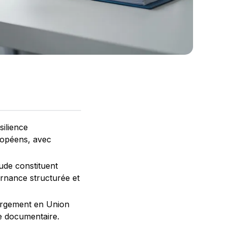
silience
ropéens, avec
aude constituent
rnance structurée et
bergement en Union
de documentaire.