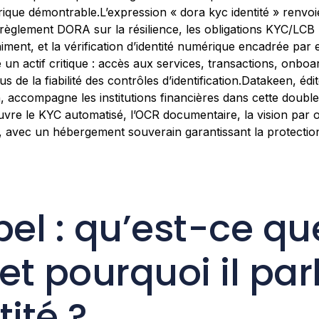
que démontrable.L’expression « dora kyc identité » renvoie 
 le règlement DORA sur la résilience, les obligations KYC/LCB
himent, et la vérification d’identité numérique encadrée par
e un actif critique : accès aux services, transactions, onboa
s de la fiabilité des contrôles d’identification.Datakeen, édi
, accompagne les institutions financières dans cette doubl
vre le KYC automatisé, l’OCR documentaire, la vision par o
e, avec un hébergement souverain garantissant la protecti
pel : qu’est-ce qu
t pourquoi il par
tité ?