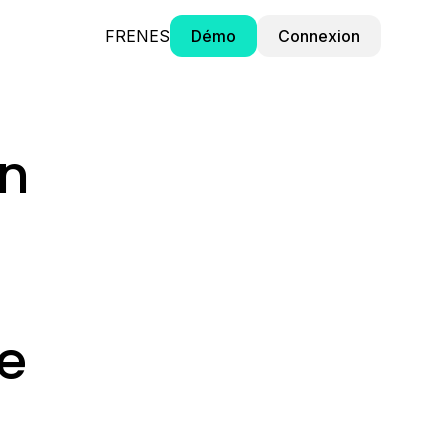
FR
EN
ES
Démo
Connexion
on
le