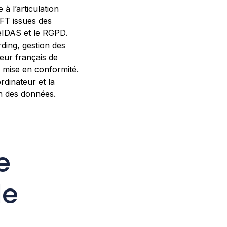
à l’articulation
 FT issues des
 eIDAS et le RGPD.
rding, gestion des
teur français de
e mise en conformité.
rdinateur et la
on des données.
e
le