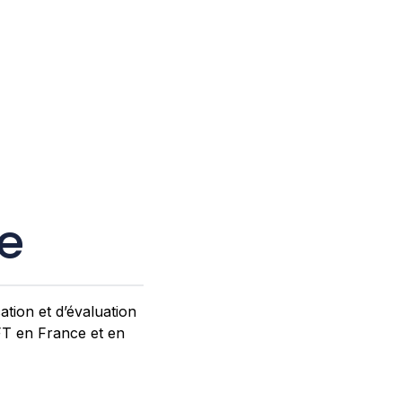
le
tion et d’évaluation
 FT en France et en