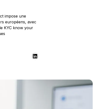
 Act impose une
iers européens, avec
é, le KYC know your
ues