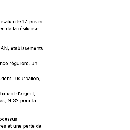
cation le 17 janvier
e de la résilience
SAN, établissements
ence réguliers, un
ident : usurpation,
himent d’argent,
ées, NIS2 pour la
rocessus
res et une perte de