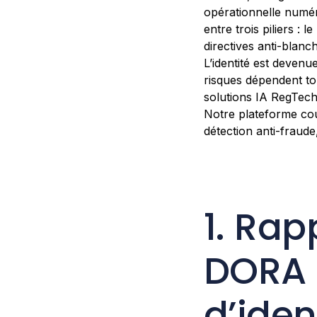
opérationnelle numéri
entre trois piliers :
directives anti-blanc
L’identité est devenu
risques dépendent tou
solutions IA RegTech
Notre plateforme cou
détection anti-fraud
1. Rap
DORA e
d’iden