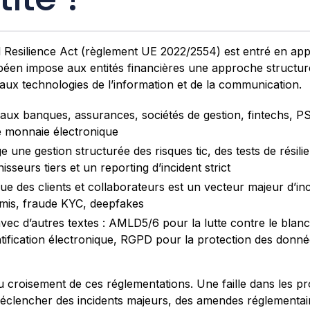
l Resilience Act (règlement UE 2022/2554) est entré en appli
éen impose aux entités financières une approche structuré
 aux technologies de l’information et de la communication.
aux banques, assurances, sociétés de gestion, fintechs, P
e monnaie électronique
e une gestion structurée des risques tic, des tests de résili
isseurs tiers et un reporting d’incident strict
que des clients et collaborateurs est un vecteur majeur d’inc
is, fraude KYC, deepfakes
vec d’autres textes : AMLD5/6 pour la lutte contre le blanc
tification électronique, RGPD pour la protection des donn
au croisement de ces réglementations. Une faille dans les p
t déclencher des incidents majeurs, des amendes réglementai