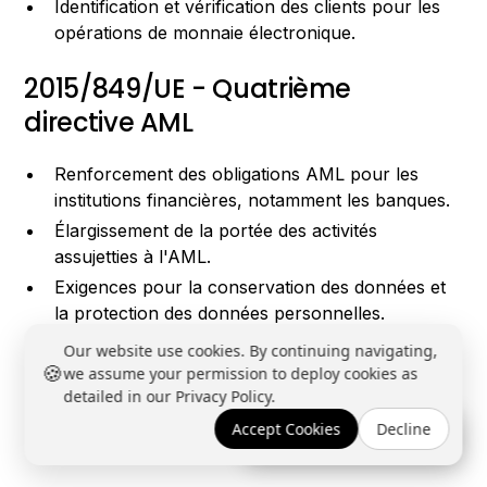
Identification et vérification des clients pour les
opérations de monnaie électronique.
2015/849/UE - Quatrième
directive AML
Renforcement des obligations AML pour les
institutions financières, notamment les banques.
Élargissement de la portée des activités
assujetties à l'AML.
Exigences pour la conservation des données et
la protection des données personnelles.
Mesures pour lutter contre le financement du
Our website use cookies. By continuing navigating,
🍪
terrorisme et le blanchiment d'argent via les
we assume your permission to deploy cookies as
crypto-monnaies.
detailed in our Privacy Policy.
Obligation de mettre en place des registres des
Accept Cookies
Decline
Réserver une démo →
bénéficiaires effectifs.