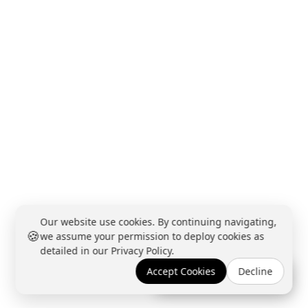
Our website use cookies. By continuing navigating,
🍪
we assume your permission to deploy cookies as
detailed in our Privacy Policy.
Accept Cookies
Decline
Réserver une démo →