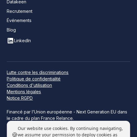
Datakeen
Recrutement
Événements
Blog
LinkedIn
Lutte contre les discriminations
Politique de confidentialité
Conditions d'utilisation
Mentions légales
Notice RGPD
Financé par l’Union européenne - Next Generation EU dans
le cadre du plan France Relance.
Ce projet a été financé par l’État dans le cadre de France
Our website use cookies. By continuing navigating,
2030.
🍪
we assume your permission to deploy cookies as