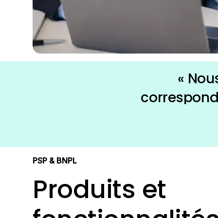
« Nou
correspond
pour l
PSP & BNPL
Produits et