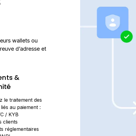
s
 leurs wallets ou
reuve d’adresse et
nts &
ité
 le traitement des
liés au paiement :
YC / KYB
fs clients
s réglementaires