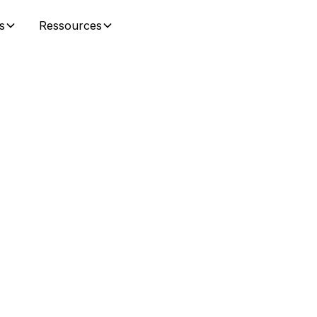
s
Ressources
ng et
a
ns