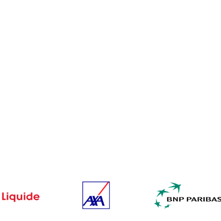
iction
 BNPL dans la
e à une vérification
 fraude tout en