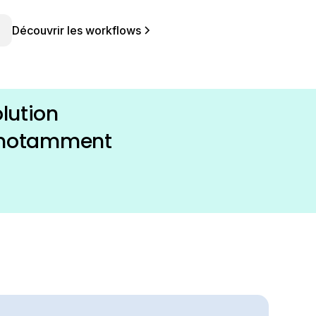
Découvrir les workflows
lution
, notamment
énarios