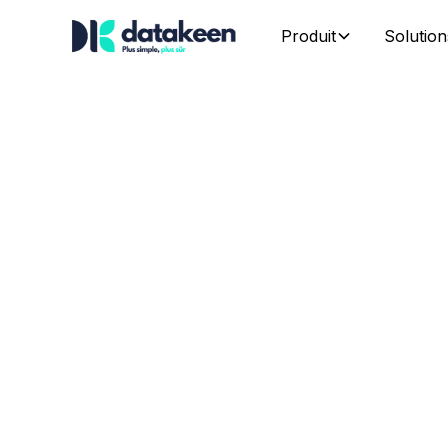
Produit
Solution
Sécurisez
l’onboardi
réduisez l
fraude sa