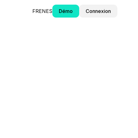
FR
EN
ES
Démo
Connexion