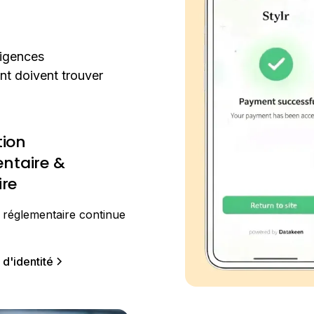
xigences
nt doivent trouver
tion
ntaire &
ire
 réglementaire continue
 d'identité