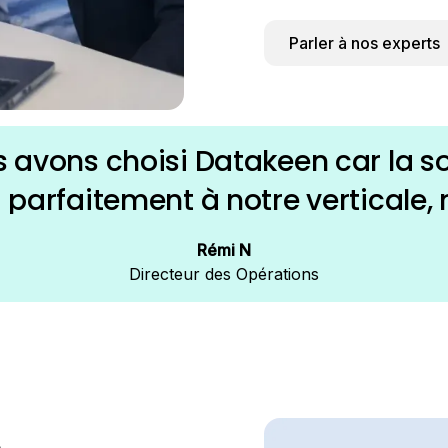
Parler à nos experts
s avons choisi Datakeen car la so
 parfaitement à notre verticale
a récolte de documents et les sc
Rémi N
d’onboarding personnalisables»
Directeur des Opérations