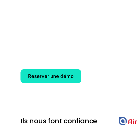
créer de fr
Datakeen accompagne les PSP et acteurs du
sécurisation de leurs parcours utilisateurs grâc
d’identité automatisée, conçue pour réduire la
accélérant l’expérience client.
Réserver une démo
Ils nous font confiance