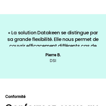
« La solution Datakeen se distingue par
sa grande flexibilité. Elle nous permet de
couvrir efficacement différents cas de
figure et de nous adapter à nos
Pierre B.
contraintes métiers. L’interface est
DSI
complète et offre une vision claire des
traitements effectués»
Conformité