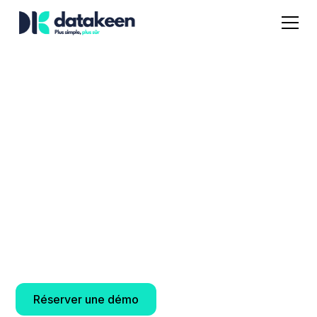
Une expérience
candidat et
salarié sans pareil
Transformez vos processus RH grâce à l’IA. Gagnez
en efficacité, réduisez les erreurs et assurez la
conformité de vos ressources humaines.
Réserver une démo