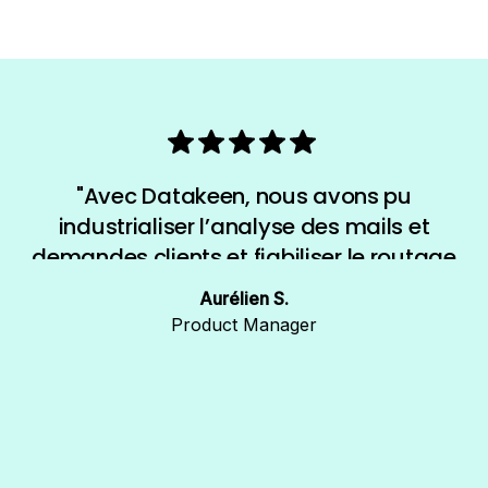
"Avec Datakeen, nous avons pu
industrialiser l’analyse des mails et
demandes clients et fiabiliser le routage
des demandes, tout en gardant la main
Aurélien S.
sur les choix métiers et les scénarios de
Product Manager
traitement."