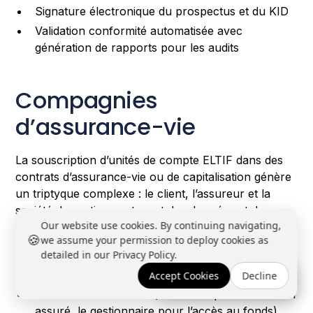
Signature électronique du prospectus et du KID
Validation conformité automatisée avec
génération de rapports pour les audits
Compagnies
d’assurance-vie
La souscription d’unités de compte ELTIF dans des
contrats d’assurance-vie ou de capitalisation génère
un triptyque complexe : le client, l’assureur et la
société de gestion partagent des données et des
Our website use cookies. By continuing navigating,
responsabilités.
Spécificités à gérer
:
🍪
we assume your permission to deploy cookies as
detailed in our Privacy Policy.
Partage sécurisé des données KYC entre
l’assureur et le gestionnaire du fonds
Accept Cookies
Decline
Réserver une démo →
Double contrôle AML (l’assureur pour la relation
assuré, le gestionnaire pour l’accès au fonds)