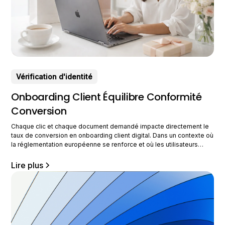
Vérification d'identité
Onboarding Client Équilibre Conformité
Conversion
Chaque clic et chaque document demandé impacte directement le
taux de conversion en onboarding client digital. Dans un contexte où
la réglementation européenne se renforce et où les utilisateurs
exigent des parcours fluides, les entreprises doivent repenser leur
approche de l’intégration client. Nous sommes désormais dans une
Lire plus
nouvelle ère de l’onboarding, où sécurité,