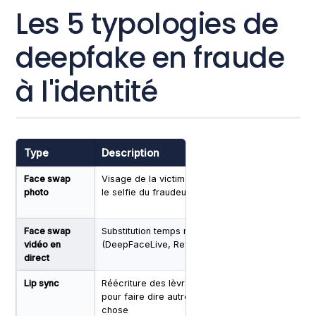
Les 5 typologies de
deepfake en fraude
à l'identité
Type
Description
Risque KYC
Face swap
Visage de la victime sur
Très élevé sur les 
photo
le selfie du fraudeur
selfie statique
Face swap
Substitution temps réel
Élevé sur les KYC vi
vidéo en
(DeepFaceLive, Reface)
"manuels"
direct
Lip sync
Réécriture des lèvres
Modéré (faux
pour faire dire autre
consentement
chose
enregistré)