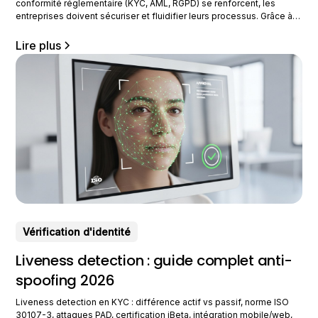
conformité réglementaire (KYC, AML, RGPD) se renforcent, les
entreprises doivent sécuriser et fluidifier leurs processus. Grâce à
l’intelligence artificielle, la vérification d’identité automatisée permet
de contrôler rapidement et avec précision les documents et les
Lire plus
identités. Comment fonctionne cette technologie et comment
l’implémenter efficacement
Vérification d'identité
Liveness detection : guide complet anti-
spoofing 2026
Liveness detection en KYC : différence actif vs passif, norme ISO
30107-3, attaques PAD, certification iBeta, intégration mobile/web,