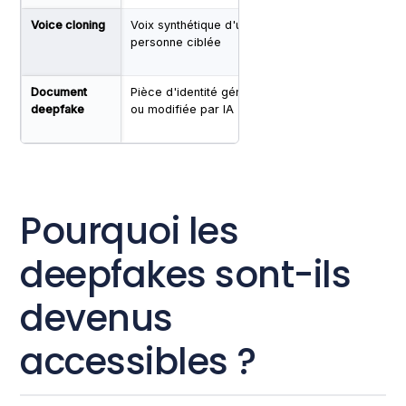
Voice cloning
Voix synthétique d'une
Élevé sur l'identifica
personne ciblée
téléphonique / voca
Document
Pièce d'identité générée
Élevé sur l'OCR seul
deepfake
ou modifiée par IA
Pourquoi les
deepfakes sont-ils
devenus
accessibles ?