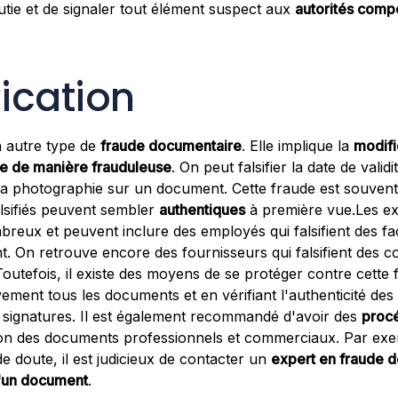
ie et de signaler tout élément suspect aux
autorités comp
fication
 autre type de
fraude documentaire
. Elle implique la
modifi
e de manière frauduleuse
. On peut falsifier la date de valid
 la photographie sur un document. Cette fraude est souven
lsifiés peuvent sembler
authentiques
à première vue.Les e
mbreux et peuvent inclure des employés qui falsifient des f
. On retrouve encore des fournisseurs qui falsifient des c
 Toutefois, il existe des moyens de se protéger contre cett
vement tous les documents et en vérifiant l'authenticité de
es signatures. Il est également recommandé d'avoir des
procé
on des documents professionnels et commerciaux. Par exem
de doute, il est judicieux de contacter un
expert en fraude 
d'un document
.