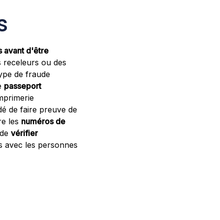
s
s avant d'être
s receleurs ou des
type de fraude
le
passeport
Imprimerie
é de faire preuve de
re les
numéros de
 de
vérifier
s avec les personnes