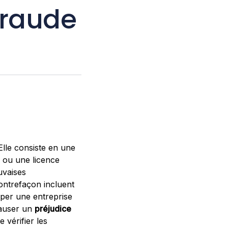
fraude
Elle consiste en une
é ou une licence
uvaises
ontrefaçon incluent
mper une entreprise
causer un
préjudice
e vérifier les