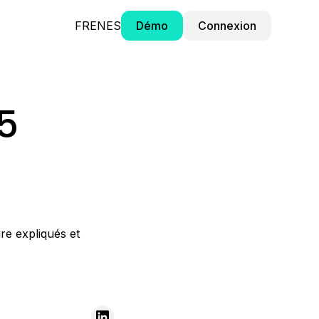
FR
EN
ES
Démo
Connexion
5
re expliqués et