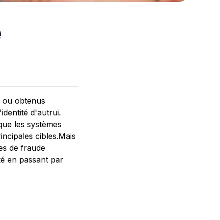
e
és ou obtenus
dentité d'autrui.
que les systèmes
rincipales cibles.Mais
pes de fraude
ité en passant par