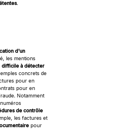
étentes
.
cation d'un
ité, les mentions
t
difficile à détecter
xemples concrets de
actures pour en
ontrats pour en
e fraude. Notamment
s numéros
dures de contrôle
ple, les factures et
documentaire
pour