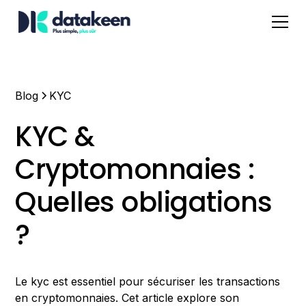
Blog
KYC
KYC &
Cryptomonnaies :
Quelles obligations
?
Le kyc est essentiel pour sécuriser les transactions
en cryptomonnaies. Cet article explore son