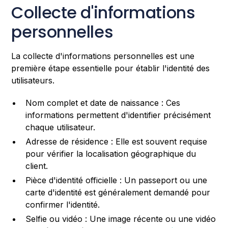
Collecte d'informations
personnelles
La collecte d'informations personnelles est une
première étape essentielle pour établir l'identité des
utilisateurs.
Nom complet et date de naissance : Ces
informations permettent d'identifier précisément
chaque utilisateur.
Adresse de résidence : Elle est souvent requise
pour vérifier la localisation géographique du
client.
Pièce d'identité officielle : Un passeport ou une
carte d'identité est généralement demandé pour
confirmer l'identité.
Selfie ou vidéo : Une image récente ou une vidéo