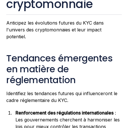
cryptomonnaie
Anticipez les évolutions futures du KYC dans
l'univers des cryptomonnaies et leur impact
potentiel.
Tendances émergentes
en matière de
réglementation
Identifiez les tendances futures qui influenceront le
cadre réglementaire du KYC.
Renforcement des régulations internationales
:
Les gouvernements cherchent à harmoniser les
lois pour mieux contrôler les transactions