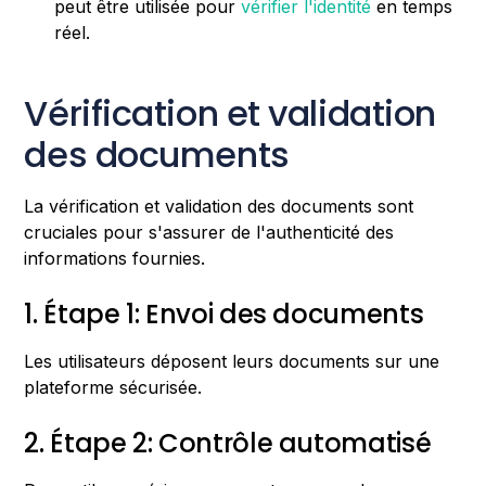
peut être utilisée pour
vérifier l'identité
en temps
réel.
Vérification et validation
des documents
La vérification et validation des documents sont
cruciales pour s'assurer de l'authenticité des
informations fournies.
1. Étape 1: Envoi des documents
Les utilisateurs déposent leurs documents sur une
plateforme sécurisée.
2. Étape 2: Contrôle automatisé