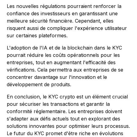
Les nouvelles régulations pourraient renforcer la
confiance des investisseurs en garantissant une
meilleure sécurité financière. Cependant, elles
risquent aussi de compliquer l'expérience utilisateur
sur certaines plateformes.
L'adoption de l'IA et de la blockchain dans le KYC
pourrait réduire les coûts opérationnels pour les
entreprises, tout en augmentant l'efficacité des
vérifications. Cela permettra aux entreprises de se
concentrer davantage sur l'innovation et le
développement de produits.
En conclusion, le KYC crypto est un élément crucial
pour sécuriser les transactions et garantir la
conformité réglementaire. Les entreprises doivent
s'adapter aux défis actuels tout en explorant des
solutions innovantes pour optimiser leurs processus.
Le futur du KYC promet d'être riche en évolutions