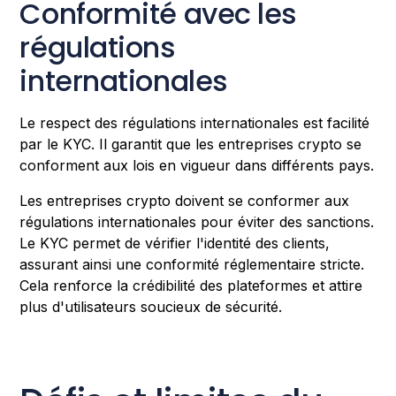
Conformité avec les
régulations
internationales
Le respect des régulations internationales est facilité
par le KYC. Il garantit que les entreprises crypto se
conforment aux lois en vigueur dans différents pays.
Les entreprises crypto doivent se conformer aux
régulations internationales pour éviter des sanctions.
Le KYC permet de vérifier l'identité des clients,
assurant ainsi une conformité réglementaire stricte.
Cela renforce la crédibilité des plateformes et attire
plus d'utilisateurs soucieux de sécurité.