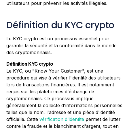
utilisateurs pour prévenir les activités illégales.
Définition du KYC crypto
Le KYC crypto est un processus essentiel pour
garantir la sécurité et la conformité dans le monde
des cryptomonnaies.
Définition KYC crypto
Le KYC, ou "Know Your Customer", est une
procédure qui vise à vérifier l'identité des utilisateurs
lors de transactions financières. Il est notamment
requis sur les plateformes d'échange de
cryptomonnaies. Ce processus implique
généralement la collecte d'informations personnelles
telles que le nom, l'adresse et une pièce d'identité
officielle. Cette
vérification d'identité
permet de lutter
contre la fraude et le blanchiment d'argent, tout en