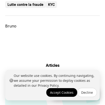
Lutte contre la fraude
KYC
Bruno
Articles
Continuer la lecture
Our website use cookies. By continuing navigating,
🍪
we assume your permission to deploy cookies as
detailed in our Privacy Policy.
Accept Cookies
Decline
Réserver une démo →