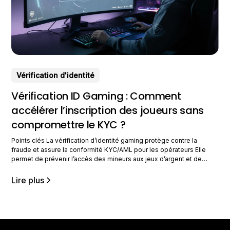
Vérification d'identité
Vérification ID Gaming : Comment
accélérer l’inscription des joueurs sans
compromettre le KYC ?
Points clés La vérification d’identité gaming protège contre la
fraude et assure la conformité KYC/AML pour les opérateurs Elle
permet de prévenir l’accès des mineurs aux jeux d’argent et de
lutter contre le blanchiment d’argent Une vérification rapide et fluide
améliore l’expérience utilisateur tout en maintenant la sécurité Les
Lire plus
réglementations européennes et internationales rendent la