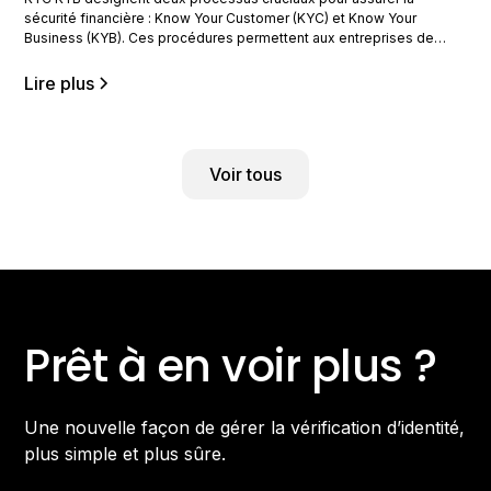
sécurité financière : Know Your Customer (KYC) et Know Your
Business (KYB). Ces procédures permettent aux entreprises de
vérifier l&rsquo;identité de leurs clients ou partenaires commerciaux
afin de prévenir la fraude. Comprendre leurs différences est
Lire plus
essentiel pour toute entreprise souhaitant optimiser ses stratégies
de conformité réglementaire.
Voir tous
Prêt à en voir plus ?
Une nouvelle façon de gérer la vérification d’identité,
plus simple et plus sûre.