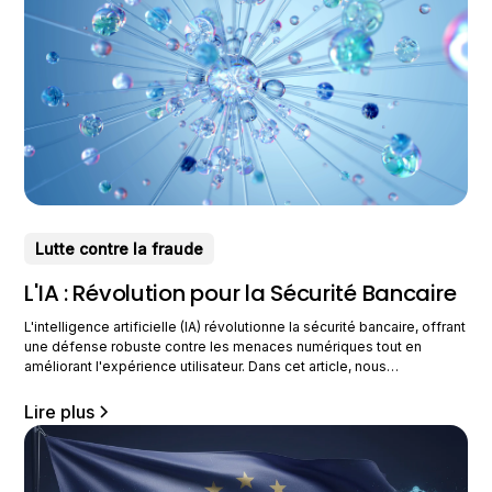
Lutte contre la fraude
L'IA : Révolution pour la Sécurité Bancaire
L'intelligence artificielle (IA) révolutionne la sécurité bancaire, offrant
une défense robuste contre les menaces numériques tout en
améliorant l'expérience utilisateur. Dans cet article, nous
explorerons comment ces technologies transforment le secteur
bancaire. Comprendre les Nouvelles Menaces Numériques —
Lire plus
Diversification des menaces. À l'ère numérique, les menaces
bancaires se multiplient et se diversifient. Les