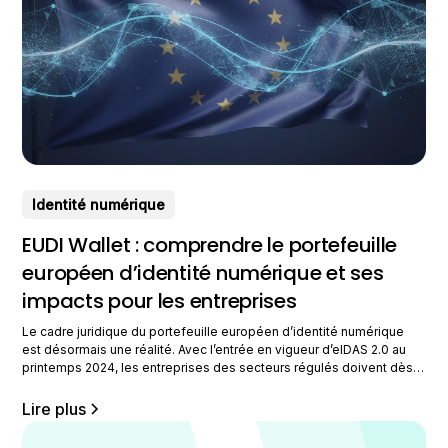
Identité numérique
EUDI Wallet : comprendre le portefeuille
européen d’identité numérique et ses
impacts pour les entreprises
Le cadre juridique du portefeuille européen d’identité numérique
est désormais une réalité. Avec l’entrée en vigueur d’eIDAS 2.0 au
printemps 2024, les entreprises des secteurs régulés doivent dès
maintenant anticiper cette transformation majeure de l’identification
numérique en Europe. Principaux enseignements Le règlement
Lire plus
eIDAS 2.0 est entré en vigueur en avril 2024 et le cadre juridique