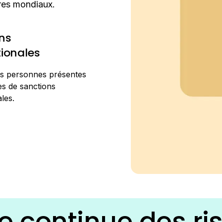
tres mondiaux.
ns
tionales
les personnes présentes
tes de sanctions
les.
ce
continue
des
ri