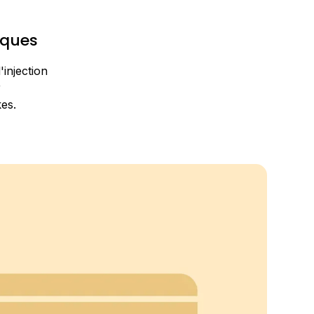
aques
'injection
r
es.