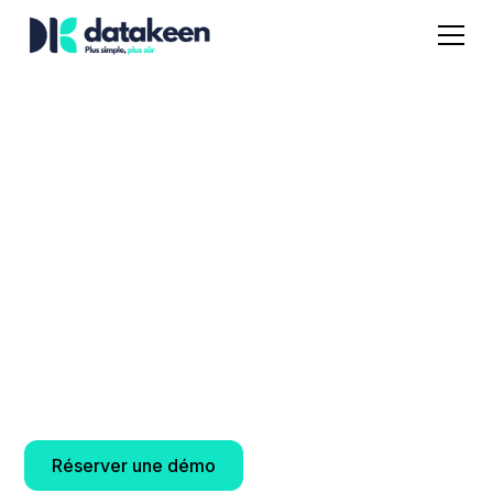
Redéfinir
l'expérience
financière
Alliez innovation, conformité et fluidité pour créer
des parcours clients à la hauteur des attentes
digitales d’aujourd’hui.
Réserver une démo