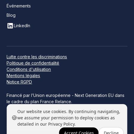
Événements
Blog
LinkedIn
Lutte contre les discriminations
Politique de confidentialité
Conditions d'utilisation
Mentions légales
Notice RGPD
Financé par l’Union européenne - Next Generation EU dans
le cadre du plan France Relance.
Ce projet a été financé par l’État dans le cadre de France
Our website use cookies. By continuing navigating,
2030.
🍪
we assume your permission to deploy cookies as
detailed in our Privacy Policy.
© 2026 Datakeen. Tous droits réservés.
Accept Cookies
Decline