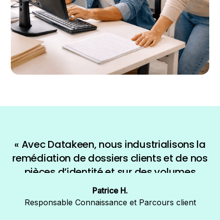
« Avec Datakeen, nous industrialisons la
remédiation de dossiers clients et de nos
pièces d’identité et sur des volumes
importants, tout en respectant nos
Patrice H.
exigences de sécurité qui sont très
Responsable Connaissance et Parcours client
élevées. »