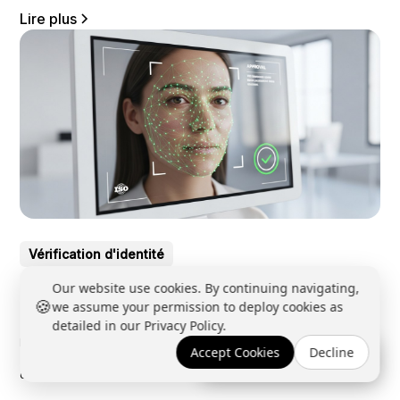
Lire plus
Vérification d'identité
Liveness detection : guide complet anti-
Our website use cookies. By continuing navigating,
🍪
we assume your permission to deploy cookies as
spoofing 2026
detailed in our Privacy Policy.
Liveness detection en KYC : différence actif vs passif, norme ISO
Accept Cookies
Decline
Réserver une démo →
30107-3, attaques PAD, certification iBeta, intégration mobile/web,
choisir son fournisseur.