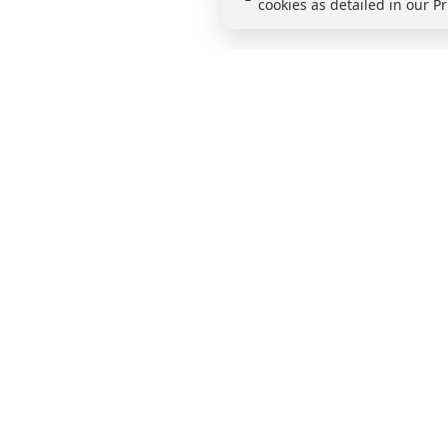
cookies as detailed in our Pr
Prêt à en voir p
Une nouvelle façon de gérer la vérification d’id