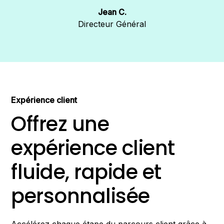
rapidement en compte nos retours, ce
Jean C.
qui permet une amélioration continue
Directeur Général
adaptée à nos besoins. »
Expérience client
Offrez une
expérience client
fluide, rapide et
personnalisée