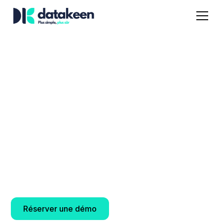
Simplifiez la
gestion
immobilière
Automatisez le traitement des documents, réduisez
les tâches manuelles et fluidifiez la gestion
administrative de vos dossiers immobiliers.
Réserver une démo