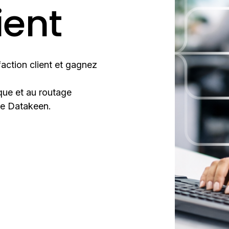
ient
action client et gagnez
que et au routage
rme Datakeen.