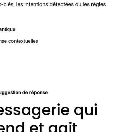
-clés, les intentions détectées ou les règles
ntique
nse contextuelles
e
 suggestion de réponse
ssagerie qui
nd et agit