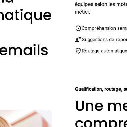
équipes selon les mots
matique
métier.
Compréhension séma
Suggestions de répo
 emails
Routage automatiqu
Qualification, routage,
Une me
compre