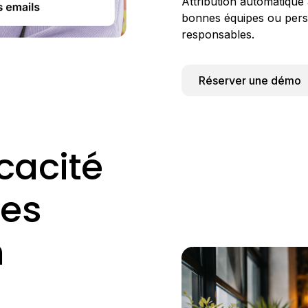
Attribution automatique
bonnes équipes ou per
responsables.
Réserver une démo
icacité
ges
n