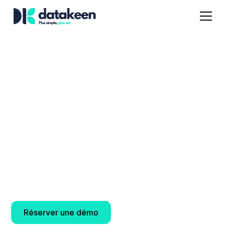
Une expérience
candidat et
salarié sans pareil
Transformez vos processus RH grâce à l’IA. Gagnez
en efficacité, réduisez les erreurs et assurez la
conformité de vos ressources humaines.
Réserver une démo