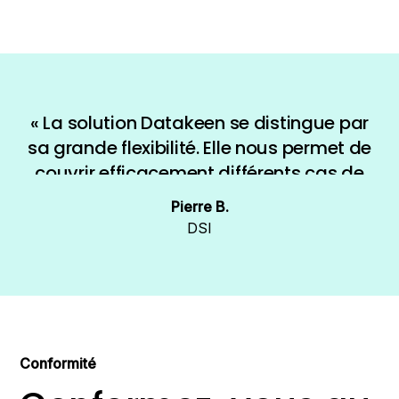
« La solution Datakeen se distingue par
sa grande flexibilité. Elle nous permet de
couvrir efficacement différents cas de
figure et de nous adapter à nos
Pierre B.
contraintes métiers. L’interface est
DSI
complète et offre une vision claire des
traitements effectués»
Conformité