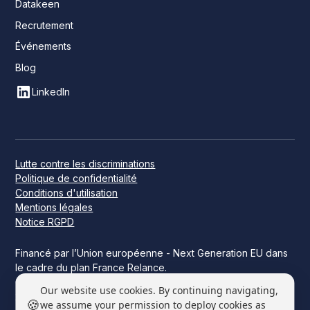
Datakeen
Recrutement
Événements
Blog
LinkedIn
Lutte contre les discriminations
Politique de confidentialité
Conditions d'utilisation
Mentions légales
Notice RGPD
Financé par l’Union européenne - Next Generation EU dans
le cadre du plan France Relance.
Ce projet a été financé par l’État dans le cadre de France
Our website use cookies. By continuing navigating,
2030.
🍪
we assume your permission to deploy cookies as