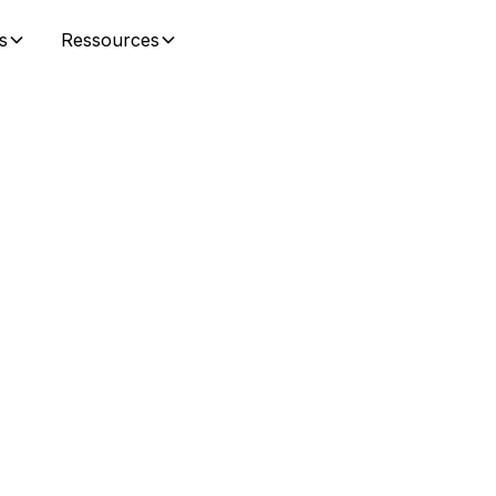
s
Ressources
ation
ité
ion des utilisateurs
érationnel.