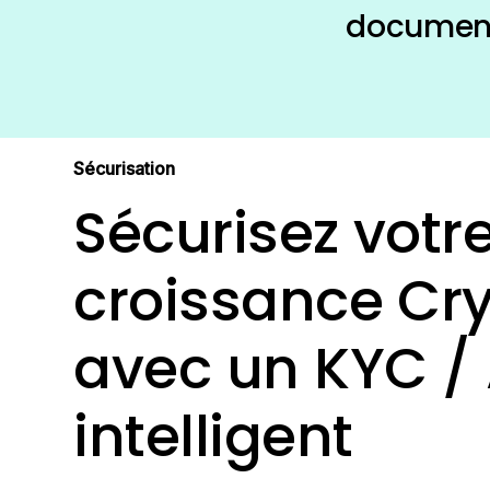
documents
l’extract
Sécurisation
Sécurisez votr
croissance Cr
avec un KYC /
intelligent