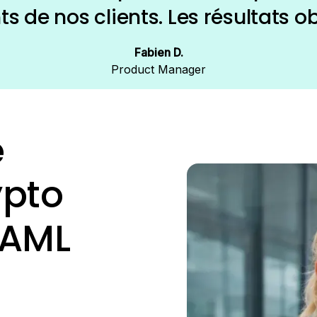
 de nos clients. Les résultats o
ion et la vérification des données
Fabien D.
satisfaisants»
Product Manager
e
ypto
 AML