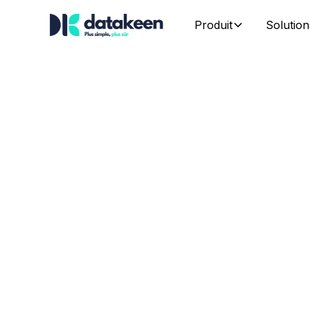
Produit
Solution
Crypto -
Automatis
et Conform
Accélérez vos process de sécurité, de vérificat
et de conformité tout en réduisant le risque op