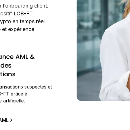
l’onboarding client.
ositif LCB-FT.
ypto en temps réel.
e et expérience
lance AML &
 des
tions
ansactions suspectes et
B-FT grâce à
 artificielle.
 AML