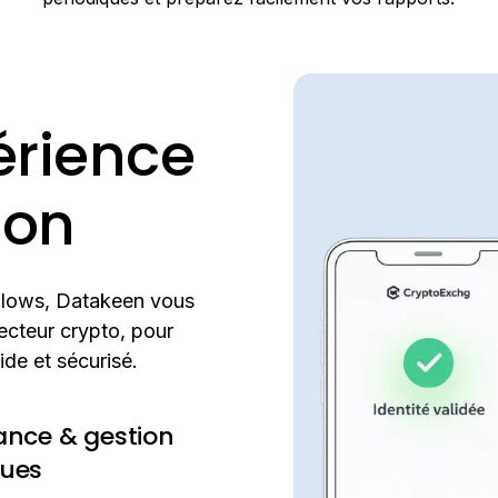
érience
ion
kflows, Datakeen vous
 secteur crypto, pour
ide et sécurisé.
lance & gestion
ques