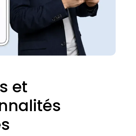
s et
nnalités
és