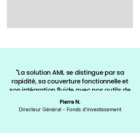
"La solution AML se distingue par sa
rapidité, sa couverture fonctionnelle et
son intégration fluide avec nos outils de
référence. Sa flexibilité nous permet
Pierre N.
d’accompagner sereinement l’évolution
Directeur Général - Fonds d'investissement
de notre activité et notre développement
international.”