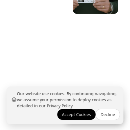
Our website use cookies. By continuing navigating,
🍪
we assume your permission to deploy cookies as
detailed in our Privacy Policy.
Accept Cookies
Decline
Réserver une démo →