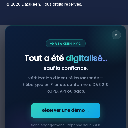
© 2026 Datakeen. Tous droits réservés.
×
DATAKEEN KYC
Tout a été
digitalisé...
sauf la confiance.
Vérification d’identité instantanée —
hébergée en France, conforme eIDAS 2 &
RGPD, API ou SaaS.
Our website use cookies. By continuing navigating, we
Réserver une démo →
🍪
assume your permission to deploy cookies as detailed
in our Privacy Policy.
Sans engagement · Réponse sous 24 h
Accept Cookies
Decline