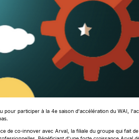
 pour participer à la 4e saison d'accélération du WAI, l'ac
as.
 de co-innover avec Arval, la filiale du groupe qui fait de
rofessionnelles. Bénéficiant d'une forte croissance Arval d