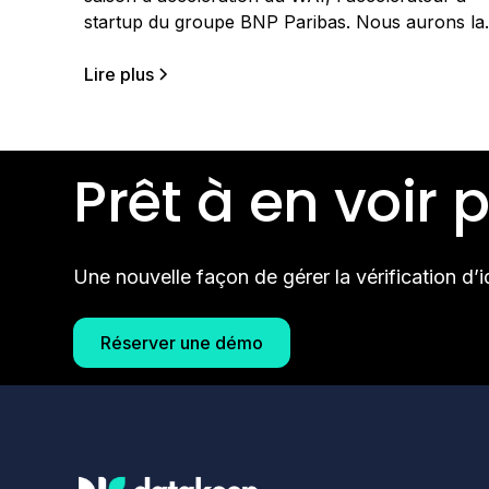
startup du groupe BNP Paribas. Nous aurons la
chance de co-innover avec Arval, la filiale du
groupe qui fait de la location longue durée de
Lire plus
véhicules professionnelles. Bénéficiant d'une
forte croissance Arval développe son activité
partout dans le monde et
Prêt à en voir p
Une nouvelle façon de gérer la vérification d’id
Réserver une démo