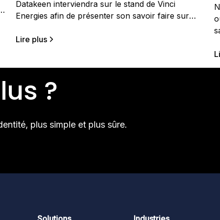
Datakeen interviendra sur le stand de Vinci
N
Energies afin de présenter son savoir faire sur
o
l'analyse et la valorisation des données et
s
participer au challenge Vinci Energies. VINCI
Lire plus
s
Energies, acteur des grandes transformations
d
L
énergétiques et digitales, souhaite accélérer sa
n
capacité à concevoir des offres innovantes pour
lus ?
l
l’industrie, et ceci
entité, plus simple et plus sûre.
Solutions
Industries