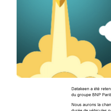
Datakeen a été retenu
du groupe BNP Parib
Nous aurons la chance
durée de véhicules p