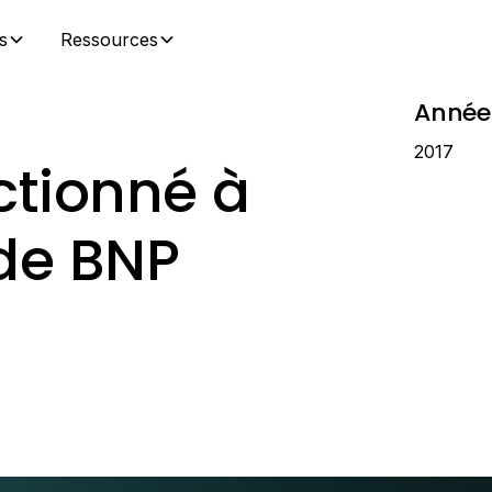
s
Ressources
Année
2017
ctionné à
 de BNP