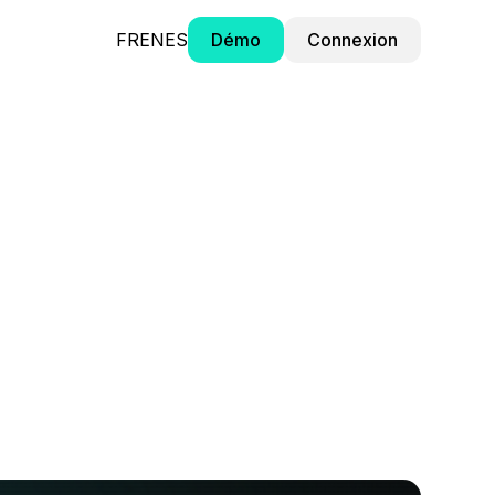
FR
EN
ES
Démo
Connexion