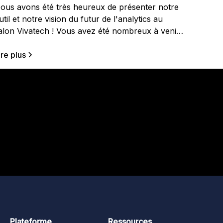
ous avons été très heureux de présenter notre
util et notre vision du futur de l'analytics au
alon Vivatech ! Vous avez été nombreux à venir
ur notre stand aux côtés de Vinci Energie pour
écouvrir la dernière version de notre solution et
ire plus
ous faire part de vos besoins. Toujours en béta
imitée (vous pouvez
Plateforme
Ressources