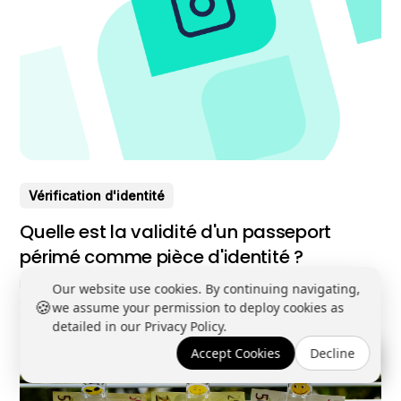
Vérification d'identité
Quelle est la validité d'un passeport
périmé comme pièce d'identité ?
Le passeport périmé est souvent source de confusion lorsqu'il
Our website use cookies. By continuing navigating,
s'agit de son utilisation comme pièce d'identité. Cet article explore
🍪
we assume your permission to deploy cookies as
en profondeur sa validité légale, ses implications pratiques, et
detailed in our Privacy Policy.
fournit des conseils précieux aux professionnels confrontés à ce
dilemme. Découvrez comment naviguer dans cette complexité
Lire plus
Accept Cookies
Decline
Réserver une démo →
avec expertise et assurance. Comprendre la validité légale d'un
passeport périmé