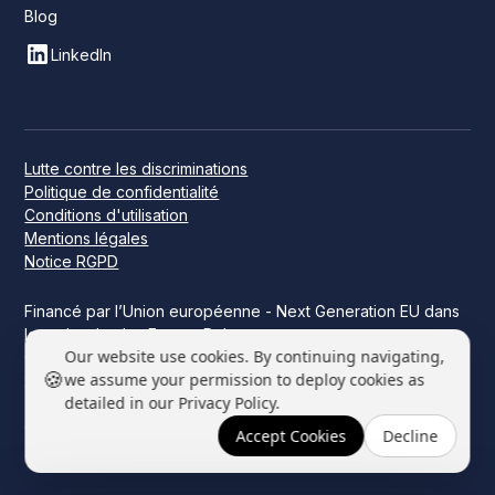
Blog
LinkedIn
Lutte contre les discriminations
Politique de confidentialité
Conditions d'utilisation
Mentions légales
Notice RGPD
Financé par l’Union européenne - Next Generation EU dans
le cadre du plan France Relance.
Our website use cookies. By continuing navigating,
Ce projet a été financé par l’État dans le cadre de France
🍪
we assume your permission to deploy cookies as
2030.
detailed in our Privacy Policy.
© 2026 Datakeen. Tous droits réservés.
Accept Cookies
Decline