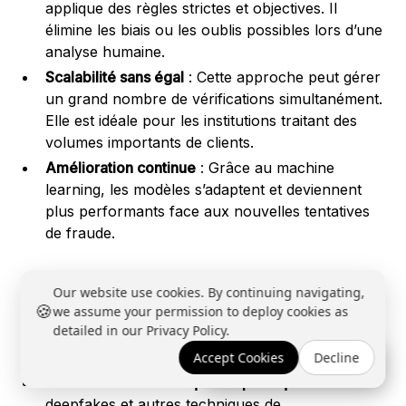
applique des règles strictes et objectives. Il
élimine les biais ou les oublis possibles lors d’une
analyse humaine.
Scalabilité sans égal
: Cette approche peut gérer
un grand nombre de vérifications simultanément.
Elle est idéale pour les institutions traitant des
volumes importants de clients.
Amélioration continue
: Grâce au machine
learning, les modèles s’adaptent et deviennent
plus performants face aux nouvelles tentatives
de fraude.
Quelques inconvénients
Our website use cookies. By continuing navigating,
🍪
we assume your permission to deploy cookies as
subsistent
detailed in our Privacy Policy.
Accept Cookies
Decline
Réserver une démo →
Vulnérabilité aux attaques sophistiquées
: Les
deepfakes et autres techniques de