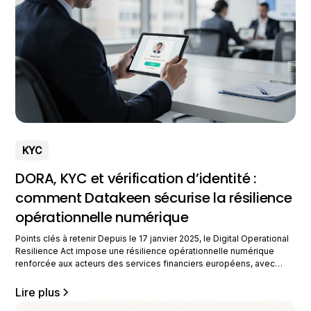
KYC
DORA, KYC et vérification d’identité :
comment Datakeen sécurise la résilience
opérationnelle numérique
Points clés à retenir Depuis le 17 janvier 2025, le Digital Operational
Resilience Act impose une résilience opérationnelle numérique
renforcée aux acteurs des services financiers européens, avec
l’identité numérique et le KYC au centre des exigences. La
vérification d’identité, le KYC know your customer et la lutte contre
Lire plus
la fraude constituent désormais des processus critiques