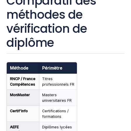
Comparatif des
méthodes de
vérification de
diplôme
Méthode
Périmètre
Fiabilité
Délai
RNCP / France
Titres
Haute (source
Imméd
Compétences
professionnels FR
officielle)
en lig
MonMaster
Masters
Haute
Imméd
universitaires FR
Certif'info
Certifications /
Bonne
Imméd
formations
AEFE
Diplômes lycées
Haute
2-5 jo