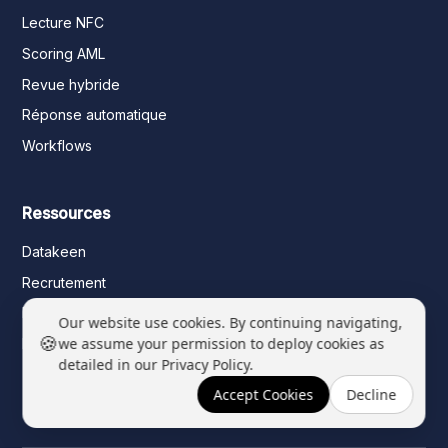
Lecture NFC
Scoring AML
Revue hybride
Réponse automatique
Workflows
Ressources
Datakeen
Recrutement
Événements
Our website use cookies. By continuing navigating,
🍪
we assume your permission to deploy cookies as
Blog
detailed in our Privacy Policy.
LinkedIn
Accept Cookies
Decline