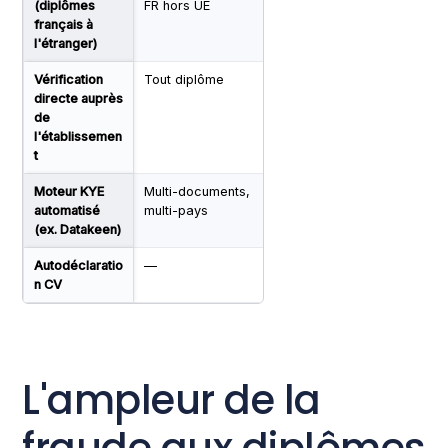
(diplômes
FR hors UE
français à
l'étranger)
Vérification
Tout diplôme
Très haute
1-15 j
directe auprès
de
l'établissemen
t
Moteur KYE
Multi-documents,
Haute + forensics
Secon
automatisé
multi-pays
(ex. Datakeen)
Autodéclaratio
—
Très faible
Imméd
n CV
L'ampleur de la
fraude aux diplômes