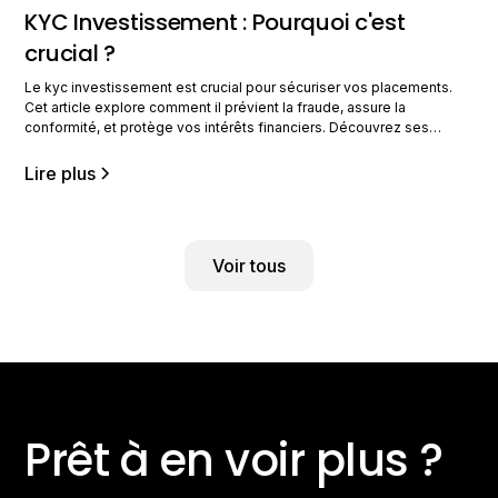
KYC Investissement : Pourquoi c'est
crucial ?
Le kyc investissement est crucial pour sécuriser vos placements.
Cet article explore comment il prévient la fraude, assure la
conformité, et protège vos intérêts financiers. Découvrez ses
avantages pour une gestion optimisée. Comprendre le KYC dans
l'investissement Le KYC, ou Know Your Customer, est une pratique
Lire plus
incontournable dans le secteur de l'investissement. Il permet de
Voir tous
Prêt à en voir plus ?