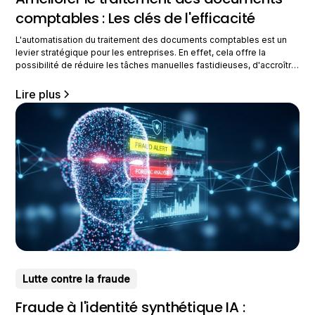
comptables : Les clés de l'efficacité
L'automatisation du traitement des documents comptables est un
levier stratégique pour les entreprises. En effet, cela offre la
possibilité de réduire les tâches manuelles fastidieuses, d'accroître
la précision des données, et de centraliser l'ensemble des pièces
comptables. Cette transition vers l'automatisation, lorsqu'elle est
Lire plus
bien mise en œuvre, peut vous aider. Cela permet de générer un
Lutte contre la fraude
Fraude à l'identité synthétique IA :