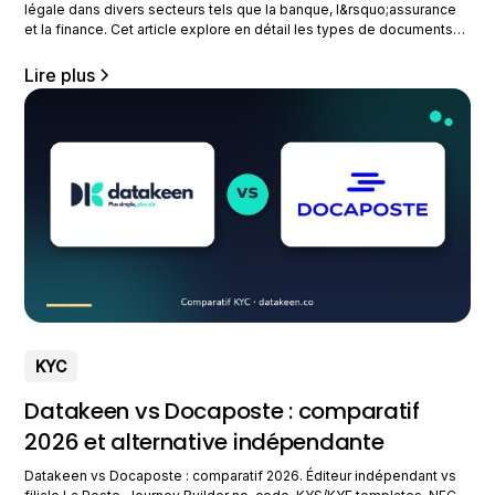
légale dans divers secteurs tels que la banque, l&rsquo;assurance
et la finance. Cet article explore en détail les types de documents
requis, leur importance et comment ils aident à lutter contre la
fraude. Destiné aux professionnels, il offre un guide complet pour
Lire plus
optimiser vos processus KYC
KYC
Datakeen vs Docaposte : comparatif
2026 et alternative indépendante
Datakeen vs Docaposte : comparatif 2026. Éditeur indépendant vs