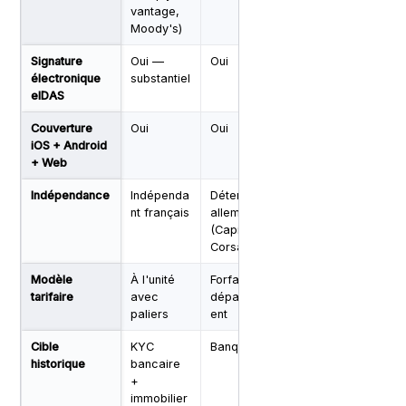
vantage,
Moody's)
Signature
Oui —
Oui
Limité
Oui —
électronique
substantiel
natif
eIDAS
Couverture
Oui
Oui
Oui
Oui
iOS + Android
+ Web
Indépendance
Indépenda
Détenu
Détenu
Coté M
nt français
allemand
Entrust
(Capital,
Corsair)
Modèle
À l'unité
Forfait +
À l'unité
À l'uni
tarifaire
avec
dépassem
paliers
ent
Cible
KYC
Banque DE
Marketpla
Banqu
historique
bancaire
ces UK/US
signat
+
IT
immobilier