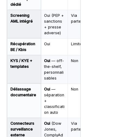
dédié
Screening
Oui (PEP +
Via
Via
Limité
AML intégré
sanctions
partenaire
partenaire
+ presse
adverse)
Récupération
Oui
Limité
Non
Oui
BE / Kbis
KYS / KYE +
Oui
— off-
Non
Non
Non
templates
the-shelf,
personnali
sables
Déliassage
Oui
—
Non
Non
Non
documentaire
séparation
+
classificati
on auto
Connecteurs
Oui
(Dow
Via
Via
Non
surveillance
Jones,
partenaire
partenaire
externe
ComplyAd