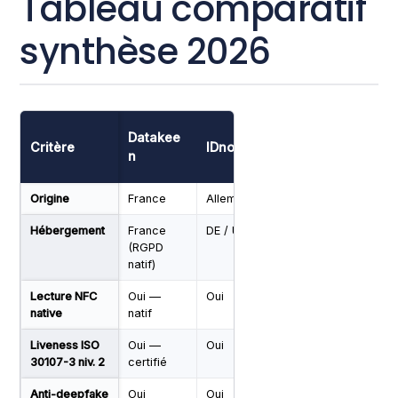
Tableau comparatif
synthèse 2026
Datakee
Critère
IDnow
Onfido
Namir
n
Origine
France
Allemagne
UK
Italie
Hébergement
France
DE / UE
UK / US
IT / U
(RGPD
natif)
Lecture NFC
Oui —
Oui
Limitée
Limité
native
natif
Liveness ISO
Oui —
Oui
Oui
Oui
30107-3 niv. 2
certifié
Anti-deepfake
Oui
Oui
Oui
Limité