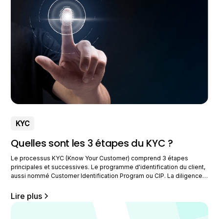
KYC
Quelles sont les 3 étapes du KYC ?
Le processus KYC (Know Your Customer) comprend 3 étapes
principales et successives. Le programme d'identification du client,
aussi nommé Customer Identification Program ou CIP. La diligence
raisonnée ou Customer Due Diligence (CDD) et la surveillance
continue, en anglais : Ongoing Monitoring. Ces 3 étapes du KYC
Lire plus
sont primordiales dans la mise en place d'un processus