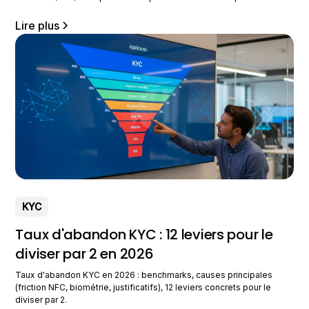
vérifier l&rsquo;identité de leurs clients ou partenaires commerciaux
afin de prévenir la fraude. Comprendre leurs différences est
Lire plus
essentiel pour toute entreprise souhaitant optimiser ses stratégies
de conformité réglementaire.
KYC
Taux d'abandon KYC : 12 leviers pour le
diviser par 2 en 2026
Taux d'abandon KYC en 2026 : benchmarks, causes principales
(friction NFC, biométrie, justificatifs), 12 leviers concrets pour le
diviser par 2.