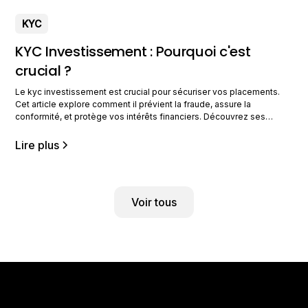
KYC
KYC Investissement : Pourquoi c'est
crucial ?
Le kyc investissement est crucial pour sécuriser vos placements.
Cet article explore comment il prévient la fraude, assure la
conformité, et protège vos intérêts financiers. Découvrez ses
avantages pour une gestion optimisée. Comprendre le KYC dans
l'investissement Le KYC, ou Know Your Customer, est une pratique
Lire plus
incontournable dans le secteur de l'investissement. Il permet de
Voir tous