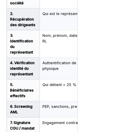
société
2.
Qui est le représentant légal officiel ?
RNE, 
Récupération
des dirigeants
3.
Nom, prénom, date de naissance du
Kbis,
Identification
RL
du
représentant
4. Vérification
Authentification de la personne
NFC P
identité du
physique
représentant
5.
Qui détient > 25 % ?
RBE (I
Bénéficiaires
effectifs
6. Screening
PEP, sanctions, presse adverse
Liste
AML
7. Signature
Engagement contractuel valide
Signa
CGU / mandat