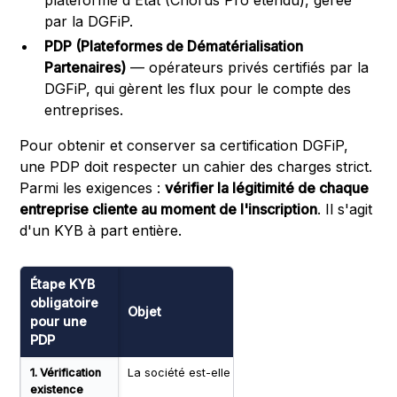
par la DGFiP.
PDP (Plateformes de Dématérialisation
Partenaires)
— opérateurs privés certifiés par la
DGFiP, qui gèrent les flux pour le compte des
entreprises.
Pour obtenir et conserver sa certification DGFiP,
une PDP doit respecter un cahier des charges strict.
Parmi les exigences :
vérifier la légitimité de chaque
entreprise cliente au moment de l'inscription
. Il s'agit
d'un KYB à part entière.
Étape KYB
obligatoire
Objet
Sourc
pour une
PDP
1. Vérification
La société est-elle active au registre ?
RNE (I
existence