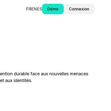
FR
EN
ES
Démo
Connexion
évention durable face aux nouvelles menaces
t aux identités.