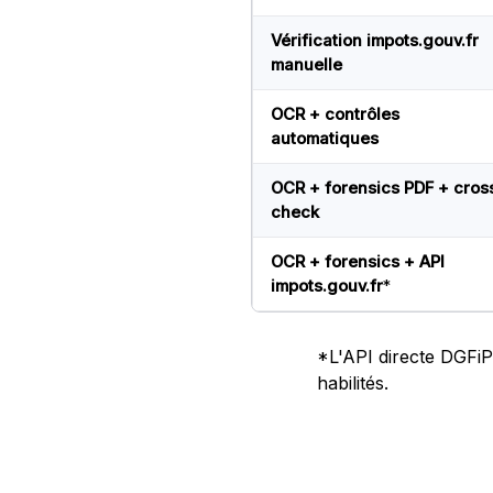
Vérification impots.gouv.fr
manuelle
OCR + contrôles
automatiques
OCR + forensics PDF + cros
check
OCR + forensics + API
impots.gouv.fr
*
*L'API directe DGFiP 
habilités.