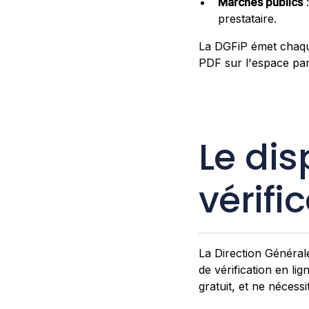
Marchés publics
:
prestataire.
La DGFiP émet chaque
PDF sur l'espace part
Le disp
vérifi
La Direction Général
de vérification en li
gratuit, et ne nécess