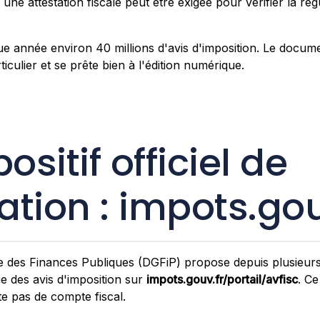
 une attestation fiscale peut être exigée pour vérifier la rég
 année environ 40 millions d'avis d'imposition. Le docume
iculier et se prête bien à l'édition numérique.
ositif officiel de
cation : impots.gou
e des Finances Publiques (DGFiP) propose depuis plusieur
gne des avis d'imposition sur
impots.gouv.fr/portail/avfisc
. Ce
ite pas de compte fiscal.