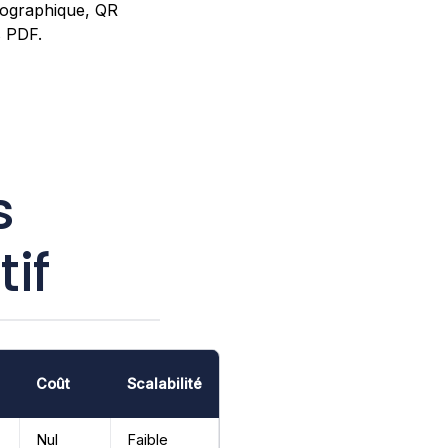
ypographique, QR
s PDF.
s
if
Coût
Scalabilité
Nul
Faible