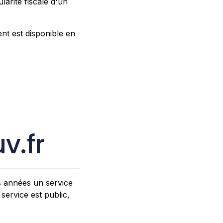
ularité fiscale d'un
nt est disponible en
v.fr
s années un service
 service est public,