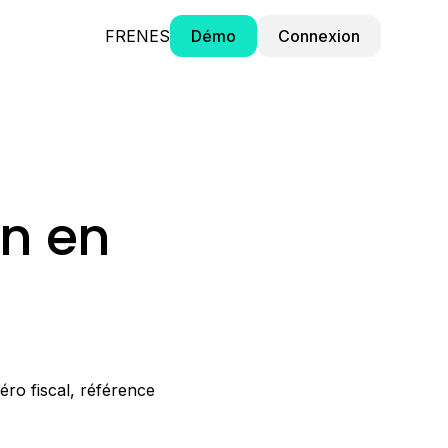
FR
EN
ES
Démo
Connexion
on en
éro fiscal, référence