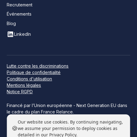
Recrutement
Événements
Blog
LinkedIn
Lutte contre les discriminations
Politique de confidentialité
Conditions d'utilisation
Mentions légales
Notice RGPD
Financé par l’Union européenne - Next Generation EU dans
le cadre du plan France Relance.
Ce projet a été financé par l’État dans le cadre de France
Our website use cookies. By continuing navigating,
2030.
🍪
we assume your permission to deploy cookies as
detailed in our Privacy Policy.