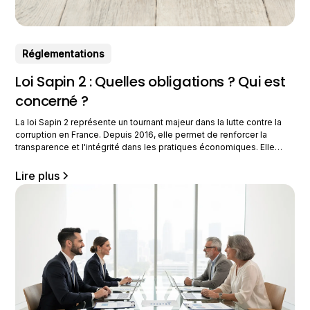
Réglementations
Loi Sapin 2 : Quelles obligations ? Qui est
concerné ?
La loi Sapin 2 représente un tournant majeur dans la lutte contre la
corruption en France. Depuis 2016, elle permet de renforcer la
transparence et l'intégrité dans les pratiques économiques. Elle
instaure un cadre plus rigoureux permettant de prévenir les actes de
corruption, le trafic d'influence, ainsi que d'autres délits financiers.
Lire plus
&nbsp; Concrètement, qu'est-ce que