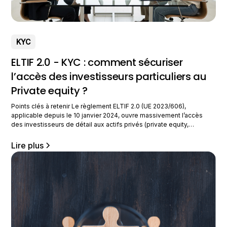
KYC
ELTIF 2.0 - KYC : comment sécuriser
l’accès des investisseurs particuliers au
Private equity ?
Points clés à retenir Le règlement ELTIF 2.0 (UE 2023/606),
applicable depuis le 10 janvier 2024, ouvre massivement l’accès
des investisseurs de détail aux actifs privés (private equity,
infrastructures, dette privée) en supprimant notamment le ticket
minimum de 10 000 €. Cette démocratisation impose des exigences
Lire plus
KYC et AML renforcées pour l’ensemble de la chaîne