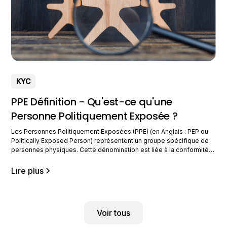
KYC
PPE Définition - Qu'est-ce qu'une
Personne Politiquement Exposée ?
Les Personnes Politiquement Exposées (PPE) (en Anglais : PEP ou
Politically Exposed Person) représentent un groupe spécifique de
personnes physiques. Cette dénomination est liée à la conformité
financière et aux normes LCB-FT. La mise en lumière ce groupe
d'individus découle de son rôle significatif dans les sphères
Lire plus
politiques, économiques et sociales. De fait, ces personnes
Voir tous